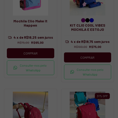
Mochila Clio Make It
Happen
KIT CLIO COOL VIBES
MOCHILA E ESTOJO
4
x de
R$16,25
sem juros
4
x de
R$18,75
sem juros
R$75,00
R$65,00
R$100,00
R$75,00
COMPRAR
COMPRAR
Consulte-nos pelo
Consulte-nos pelo
WhatsApp
WhatsApp
31
%
OFF