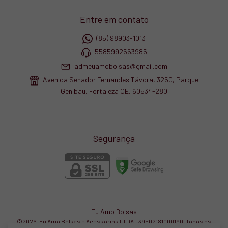
Entre em contato
(85) 98903-1013
5585992563985
admeuamobolsas@gmail.com
Avenida Senador Fernandes Távora, 3250, Parque
Genibau, Fortaleza CE, 60534-280
Segurança
Eu Amo Bolsas
©2026. Eu Amo Bolsas e Acessorios LTDA - 39502181000190. Todos os