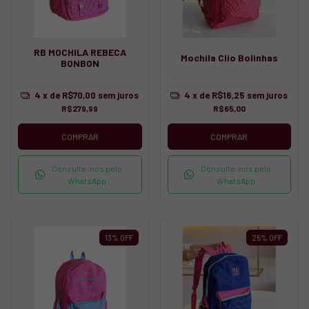
RB MOCHILA REBECA
Mochila Clio Bolinhas
BONBON
4
x de
R$70,00
sem juros
4
x de
R$16,25
sem juros
R$279,99
R$65,00
COMPRAR
COMPRAR
Consulte-nos pelo
Consulte-nos pelo
WhatsApp
WhatsApp
13
%
OFF
25
%
OFF