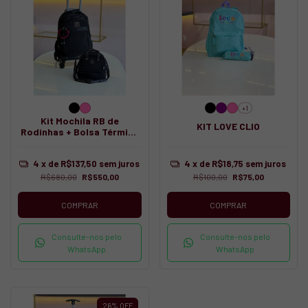
+1
Kit Mochila RB de
KIT LOVE CLIO
Rodinhas + Bolsa Térmica
Transversal Rebeca
Bonbon
4
x de
R$137,50
sem juros
4
x de
R$18,75
sem juros
R$680,00
R$550,00
R$100,00
R$75,00
COMPRAR
COMPRAR
Consulte-nos pelo
Consulte-nos pelo
WhatsApp
WhatsApp
26
%
OFF