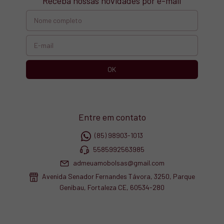
Receba nossas novidades por e-mail
Entre em contato
(85) 98903-1013
5585992563985
admeuamobolsas@gmail.com
Avenida Senador Fernandes Távora, 3250, Parque
Genibau, Fortaleza CE, 60534-280