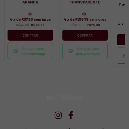
ARANHA
TRANSPARENTE
Mochi
4
x de
R$7,50
sem juros
4
x de
R$18,75
sem juros
4
x d
R$45,00
R$29,99
R$130,00
R$75,00
R
COMPRAR
COMPRAR
Consulte-nos
Consulte-nos
pelo WhatsApp
pelo WhatsApp