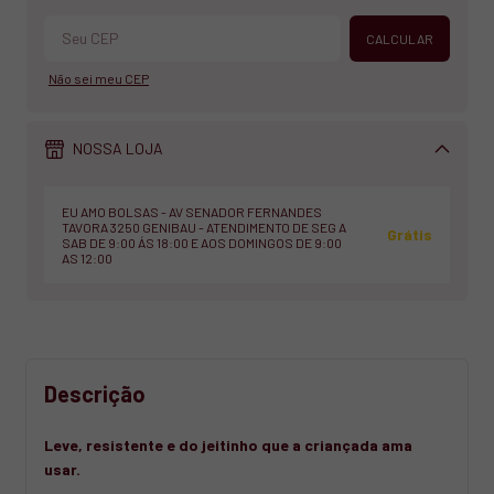
Alterar CEP
CALCULAR
Não sei meu CEP
NOSSA LOJA
EU AMO BOLSAS - AV SENADOR FERNANDES
TAVORA 3250 GENIBAU - ATENDIMENTO DE SEG A
Grátis
SAB DE 9:00 ÁS 18:00 E AOS DOMINGOS DE 9:00
AS 12:00
Descrição
Leve, resistente e do jeitinho que a criançada ama
usar.