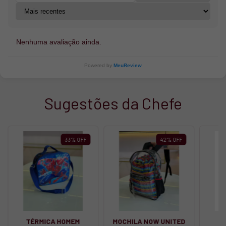
Nenhuma avaliação ainda.
Powered by
MeuReview
Sugestões da Chefe
33
%
OFF
42
%
OFF
TÉRMICA HOMEM
MOCHILA NOW UNITED