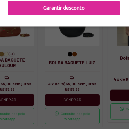
Garantir desconto
+1
Bol
SA BAGUETE
BOLSA BAGUETE LUIZ
VULOUR
4
x de
R
35,00
sem juros
4
x de
R$35,00
sem juros
R$139,99
R$139,99
COMPRAR
COMPRAR
C
nsulte-nos pelo
Consulte-nos pelo
WhatsApp
WhatsApp