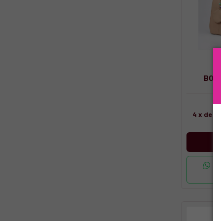
BOL
4
x de
R
Co