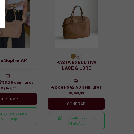
+1
sa Sophie AP
PASTA EXECUTIVA
LACE & LORE
$36,25
sem juros
4
x de
R$42,50
sem juros
R$145,00
R$169,99
COMPRAR
COMPRAR
onsulte-nos pelo
Consulte-nos pelo
WhatsApp
WhatsApp