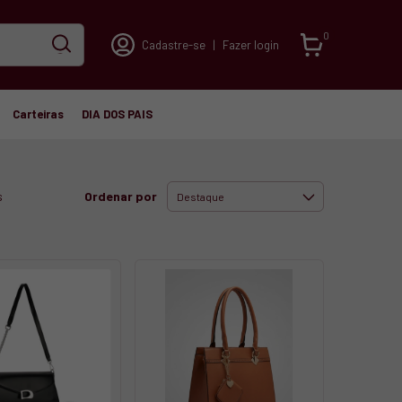
0
Cadastre-se
|
Fazer login
Carteiras
DIA DOS PAIS
Ordenar por
s