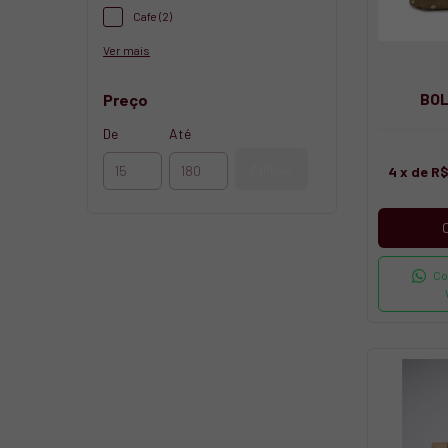
Cafe (2)
Ver mais
BO
Preço
De
Até
Aplicar
4
x de
R$
Co