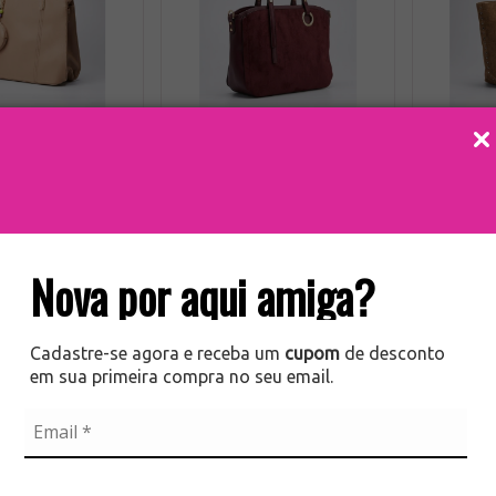
+1
+2
SAC
SA MONIQUE
BOLSA TOTE SOFIA
$38,75
sem juros
4
x de
R$45,00
sem juros
4
x de
R
Nova por aqui amiga?
R$155,00
R$179,99
COMPRAR
COMPRAR
Cadastre-se agora e receba um
cupom
de desconto
nsulte-nos pelo
Consulte-nos pelo
C
em sua primeira compra no seu email.
WhatsApp
WhatsApp