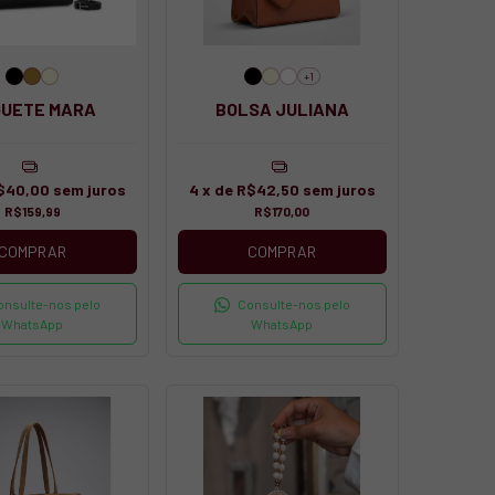
+1
GUETE MARA
BOLSA JULIANA
$40,00
sem juros
4
x de
R$42,50
sem juros
R$159,99
R$170,00
COMPRAR
COMPRAR
onsulte-nos pelo
Consulte-nos pelo
WhatsApp
WhatsApp