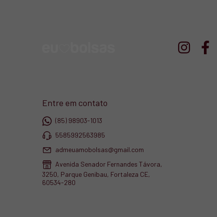
Entre em contato
(85) 98903-1013
5585992563985
admeuamobolsas@gmail.com
Avenida Senador Fernandes Távora,
3250, Parque Genibau, Fortaleza CE,
60534-280