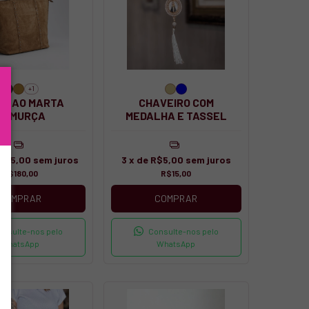
+1
OLAO MARTA
CHAVEIRO COM
CAMURÇA
MEDALHA E TASSEL
$45,00
sem juros
3
x de
R$5,00
sem juros
R$180,00
R$15,00
COMPRAR
COMPRAR
onsulte-nos pelo
Consulte-nos pelo
WhatsApp
WhatsApp