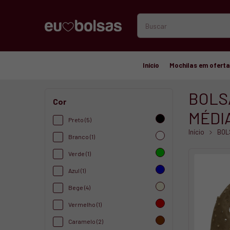
Início
Mochilas em ofert
BOLS
Cor
MÉDI
Preto (5)
Início
BOL
Branco (1)
Verde (1)
Azul (1)
Bege (4)
Vermelho (1)
Caramelo (2)