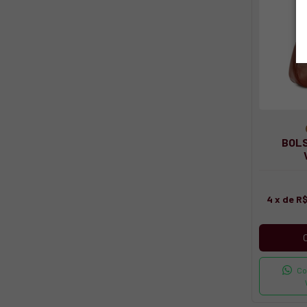
BOL
4
x de
R$
Co