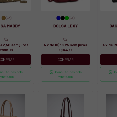
+2
+2
LSA MADDY
BOLSA LEXY
BA
42,50
sem juros
4
x de
R$36,25
sem juros
4
x de
R
R$169,99
R$144,99
COMPRAR
COMPRAR
nsulte-nos pelo
Consulte-nos pelo
C
WhatsApp
WhatsApp