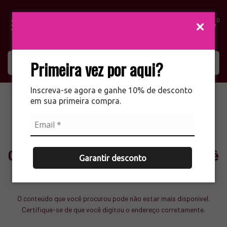
0
Primeira vez por aqui?
Inscreva-se agora e ganhe 10% de desconto
em sua primeira compra.
Ops! Não encontramos o que você
Garantir desconto
procurou
O conteúdo que você procurou pode não estar mais disponível.
Certifique-se de que você digitou o endereço corretamente.