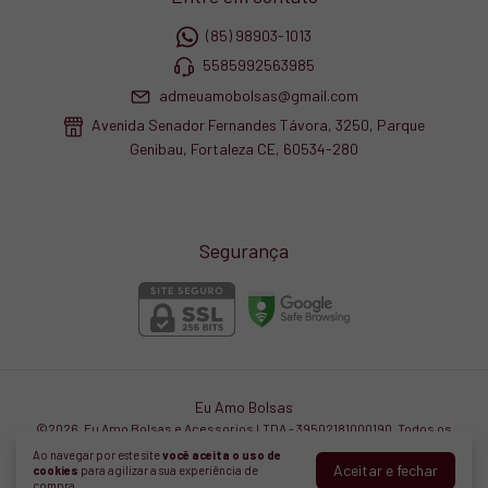
(85) 98903-1013
5585992563985
admeuamobolsas@gmail.com
Avenida Senador Fernandes Távora, 3250, Parque
Genibau, Fortaleza CE, 60534-280
Segurança
Eu Amo Bolsas
©2026. Eu Amo Bolsas e Acessorios LTDA - 39502181000190. Todos os
direitos reservados.
Ao navegar por este site
você aceita o uso de
Aceitar e fechar
cookies
para agilizar a sua experiência de
compra.