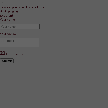
×
How do you rate this product?
★
★
★
★
★
Excellent
Your name
Início
Mochilas em ofert
Your review
Add Photos
Submit